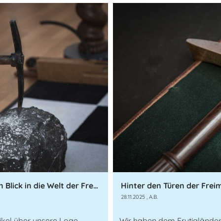
Zwischen Tradition und Zeitgeist - ein Blick in die Welt der Freimaurer
Hinter den Türen der Frei
28.11.2025
, A.B.
ikel über unsere Loge
Wir haben dem Frutigländer 