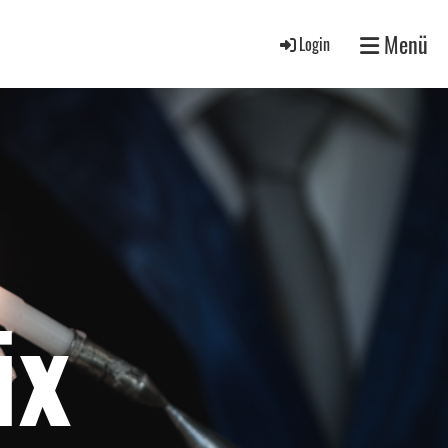
Menü
Login
ix