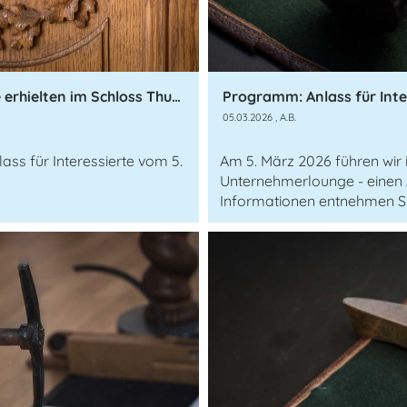
Freimaurer öffnen ihre Türen - Gäste erhielten im Schloss Thun einen seltenen Blick hinter die Türen der Loge Phönix
Programm: Anlass für Inte
05.03.2026
, A.B.
ass für Interessierte vom 5.
Am 5. März 2026 führen wir 
Unternehmerlounge - einen A
Informationen entnehmen S